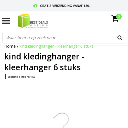
GRATIS VERZENDING VANAF €50,-
0
VOOR 17:00 BESTELD, MORGEN IN HUIS
GRATIS RETOURNEREN EN 30 DAGEN BEDENKTIJD
Home
/
kind kledinghanger - kleerhanger 6 stuks
kind kledinghanger -
kleerhanger 6 stuks
|
Schrijf je eigen review