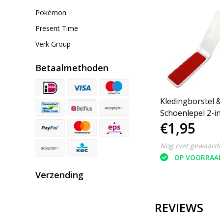
Pokémon
Present Time
Verk Group
Betaalmethoden
Kledingborstel 
Schoenlepel 2-in
€1,95
Opklapbaar 19 x
cm - Wit
Nog niet gewaard
OP VOORRAA
Verzending
REVIEWS