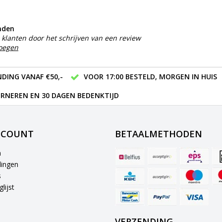
nden
klanten door het schrijven van een review
voegen
DING VANAF €50,-
VOOR 17:00 BESTELD, MORGEN IN HUIS
RNEREN EN 30 DAGEN BEDENKTIJD
CCOUNT
BETAALMETHODEN
n
lingen
s
lijst
VERZENDING