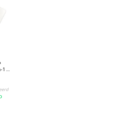
&
-1 -
 3,5
eerd
D