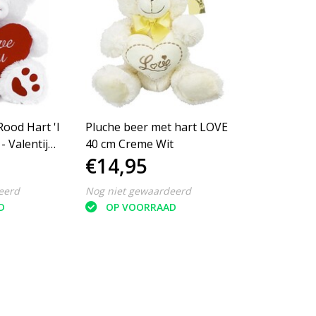
Rood Hart 'I
Pluche beer met hart LOVE
- Valentijn
40 cm Creme Wit
€14,95
eerd
Nog niet gewaardeerd
D
OP VOORRAAD