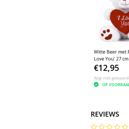
Witte Beer met 
Love You' 27 cm 
€12,95
pluche knuffel
Nog niet gewaard
OP VOORRAA
REVIEWS