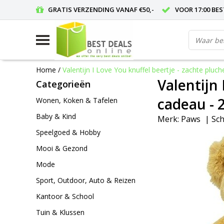
GRATIS VERZENDING VANAF €50,-
VOOR 17:00 BE
Home
/
Valentijn I Love You knuffel beertje - zachte pluch
Valentijn 
Categorieën
cadeau - 
Wonen, Koken & Tafelen
Baby & Kind
Merk:
Paws
|
Sch
Speelgoed & Hobby
Mooi & Gezond
Mode
Sport, Outdoor, Auto & Reizen
Kantoor & School
Tuin & Klussen