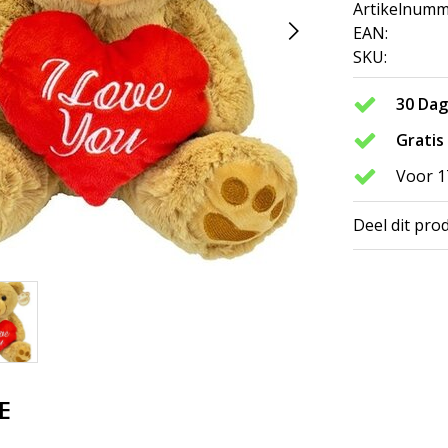
Artikelnumm
EAN:
SKU:
30 Da
Gratis
Voor 1
Deel dit pro
E