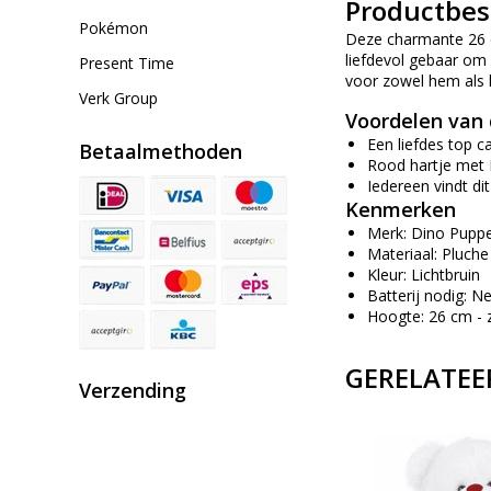
Productbes
Pokémon
Deze charmante 26 cm
liefdevol gebaar om 
Present Time
voor zowel hem als h
Verk Group
Voordelen van d
Een liefdes top 
Betaalmethoden
Rood hartje met I
Iedereen vindt dit
Kenmerken
Merk: Dino Pupp
Materiaal: Pluche
Kleur: Lichtbruin
Batterij nodig: N
Hoogte: 26 cm - 
GERELATEE
Verzending