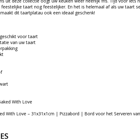
ms uit deze collectie oogt uw keuken weer heerlijk fris. Tijd voor iets
feestelijke taart nog feestelijker. En het is helemaal af als uw taart 
maakt dit taartplatau ook een ideaal geschenk!
geschikt voor taart
tatie van uw taart
rpakking
kt
of
Zwart
Baked With Love
d With Love – 31x31x1cm | Pizzabord | Bord voor het Serveren van
IES