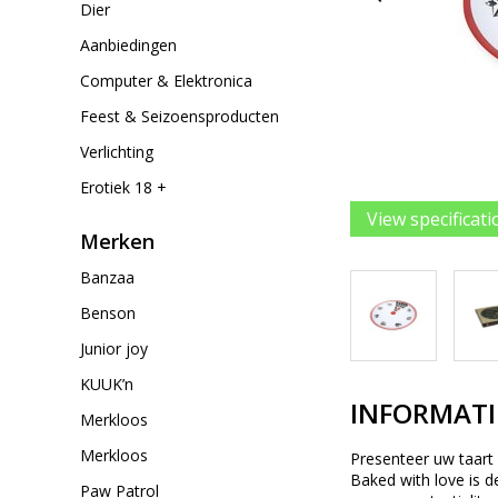
Dier
Aanbiedingen
Computer & Elektronica
Feest & Seizoensproducten
Verlichting
Erotiek 18 +
View specificati
Merken
Banzaa
Benson
Junior joy
KUUK’n
INFORMATI
Merkloos
Merkloos
Presenteer uw taart 
Baked with love is d
Paw Patrol