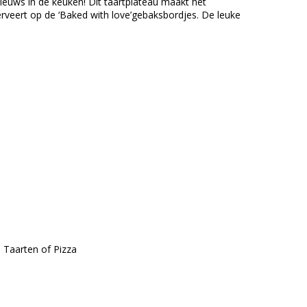
 nieuws in de keuken! Dit taartplateau maakt het
serveert op de ‘Baked with love’gebaksbordjes. De leuke
 Taarten of Pizza