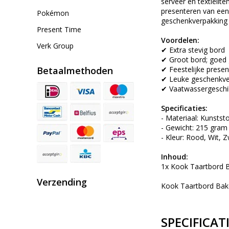
serveer en textielite
presenteren van een 
Pokémon
geschenkverpakking 
Present Time
Voordelen:
Verk Group
✔ Extra stevig bord
✔ Groot bord; goed 
Betaalmethoden
✔ Feestelijke presen
✔ Leuke geschenkve
✔ Vaatwassergeschi
Specificaties:
- Materiaal: Kunstst
- Gewicht: 215 gram
- Kleur: Rood, Wit, 
Inhoud:
1x Kook Taartbord 
Verzending
Kook Taartbord Bake
SPECIFICAT