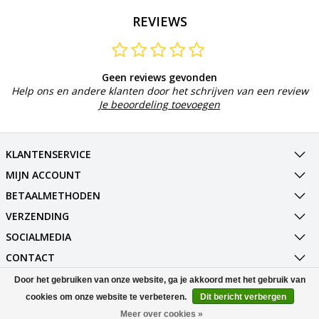
REVIEWS
Geen reviews gevonden
Help ons en andere klanten door het schrijven van een review
Je beoordeling toevoegen
KLANTENSERVICE
MIJN ACCOUNT
BETAALMETHODEN
VERZENDING
SOCIALMEDIA
CONTACT
Door het gebruiken van onze website, ga je akkoord met het gebruik van
© Copyright 2026 Best Deals Online BV Powered by
Lightspeed
cookies om onze website te verbeteren.
Dit bericht verbergen
All rights reserved by
InStijl Media
Meer over cookies »