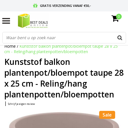
GRATIS VERZENDING VANAF €50,-
0
VOOR 17:00 BESTELD, MORGEN IN HUIS
GRATIS RETOURNEREN EN 30 DAGEN BEDENKTIJD
Home
/
Kunststof balkon plantenpot/bloempot taupe 28 x 25
cm - Reling/hang plantenpotten/bloempotten
Kunststof balkon
plantenpot/bloempot taupe 28
x 25 cm - Reling/hang
plantenpotten/bloempotten
|
Schrijf je eigen review
Sale