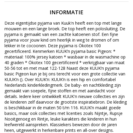
INFORMATIE
Deze eigentijdse pyjama van Kuuk'n heeft een top met lange
mouwen en een lange broek. De top heeft een polosluiting. De
pyjama is gemaakt van een zachte katoenen stof. Een fijne
pyjama voor jouw kind om heerlijk in weg te dromen of om
lekker in te cocoonen. Deze pyjama is Ökotex 100
gecertificeerd. Kenmerken KUUK’n pyjama basic Pigeon: *
materiaal: 100% jersey katoen * wasbaar in de wasmachine op
40 graden * Ökotex 100 gecertificeerd * verkrijgbaar van maat
50-56 tot en met maat 122-128 Naast deze KUUK’n pyjama
basic Pigeon kun je bij ons terecht voor een grote collectie van
KUUK’n (). Over KUUK’n: KUUK’n is een hip en comfortabel
Nederlands kinderkledingmerk. De baby- en nachtkleding zijn
gemaakt van soepele, fijne stoffen en met aandacht voor
details. Iedere keer ontwikkelt KUUK'n nieuwe collecties en zijn
de kinderen zelf daarvoor de grootste inspiratiebron. De kleding
is beschikbaar in de maten 50 t/m 116. KUUK’n maakt goede
basics, maar ook collecties met licenties zoals Nijntje, Rupsje
Nooitgenoeg en Rintje, leuke karakters die kinderen in hun
leefwereld aanspreken. Klassiekers bewezen door de jaren
heen, uitgewerkt in herkenbare prints en all-over designs.