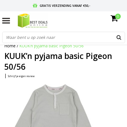
GRATIS VERZENDING VANAF €50,-
0
VOOR 17:00 BESTELD, MORGEN IN HUIS
GRATIS RETOURNEREN EN 30 DAGEN BEDENKTIJD
Home
/
KUUK’n pyjama basic Pigeon 50/56
KUUK’n pyjama basic Pigeon
50/56
|
Schrijf je eigen review