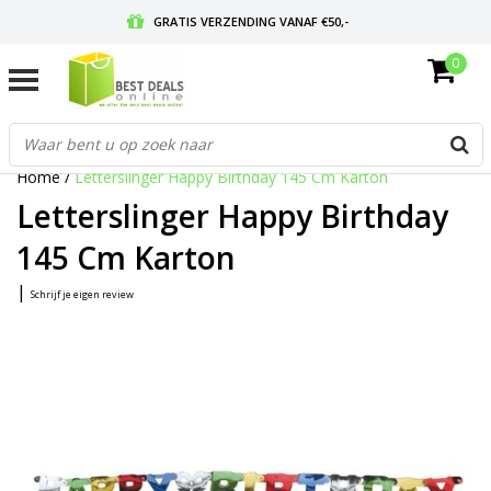
GRATIS VERZENDING VANAF €50,-
0
VOOR 17:00 BESTELD, MORGEN IN HUIS
GRATIS RETOURNEREN EN 30 DAGEN BEDENKTIJD
Home
/
Letterslinger Happy Birthday 145 Cm Karton
Letterslinger Happy Birthday
145 Cm Karton
|
Schrijf je eigen review