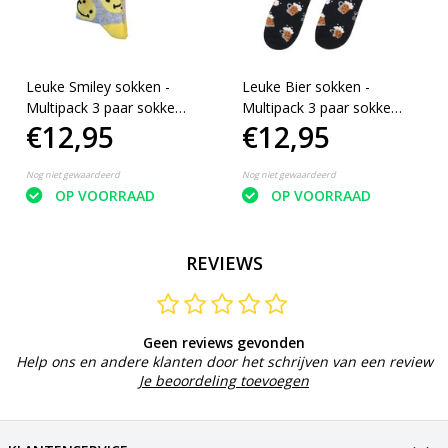
Leuke Smiley sokken -
Leuke Bier sokken -
Multipack 3 paar sokken
Multipack 3 paar sokken
€12,95
€12,95
- Smile - Maat 43-46
- Bierglazen - Pils - Maat
43-46
Nog niet gewaardeerd
Nog niet gewaardeerd
OP VOORRAAD
OP VOORRAAD
REVIEWS
Geen reviews gevonden
Help ons en andere klanten door het schrijven van een review
Je beoordeling toevoegen