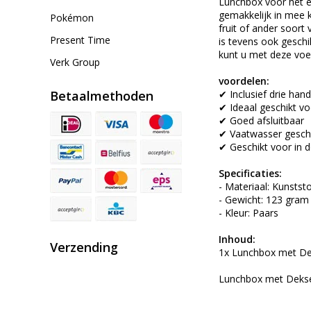
Lunchbox voor het e
gemakkelijk in mee 
Pokémon
fruit of ander soort
Present Time
is tevens ook gesch
kunt u met deze voe
Verk Group
voordelen:
Betaalmethoden
✔ Inclusief drie han
✔ Ideaal geschikt vo
✔ Goed afsluitbaar
✔ Vaatwasser gesch
✔ Geschikt voor in d
Specificaties:
- Materiaal: Kunstst
- Gewicht: 123 gram
- Kleur: Paars
Inhoud:
Verzending
1x Lunchbox met Deks
Lunchbox met Deksel