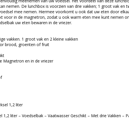
envoudig meenemen van uw voedsel. Het voordeel van deze lunchbox 
kan nemen. De lunchbox is voorzien van drie vakken; 1 groot vak en t
 voedsel mee nemen. Hiermee voorkomt u ook dat uw eten door elkaar 
ikt voor in de magnetron, zodat u ook warm eten mee kunt nemen o
dselbak uw eten bewaren in de vriezer.
dige vakken. 1 groot vak en 2 kleine vakken
or brood, groenten of fruit
ikt
e Magnetron en in de vriezer
of
el 1,2 liter
 1,2 liter – Voedselbak – Vaatwasser Geschikt – Met drie Vakken – P