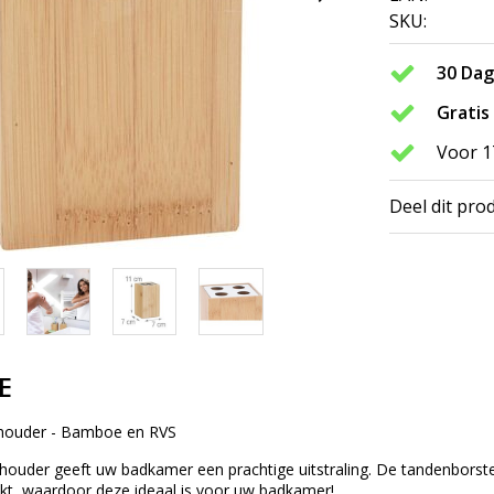
SKU:
30 Da
Gratis
Voor 1
Deel dit pro
E
houder - Bamboe en RVS
houder geeft uw badkamer een prachtige uitstraling. De tandenborste
akt, waardoor deze ideaal is voor uw badkamer!