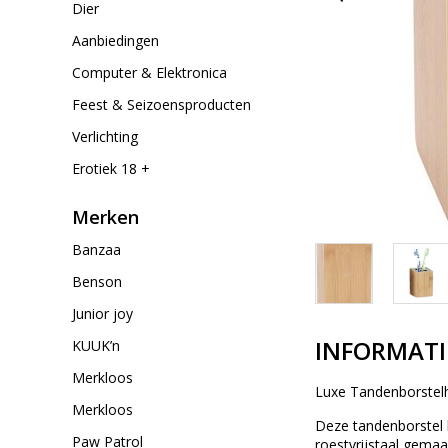
Dier
Aanbiedingen
Computer & Elektronica
Feest & Seizoensproducten
Verlichting
Erotiek 18 +
Merken
Banzaa
Benson
Junior joy
INFORMATI
KUUK’n
Merkloos
Luxe Tandenborstel
Merkloos
Deze tandenborstel 
Paw Patrol
roestvrijstaal gema