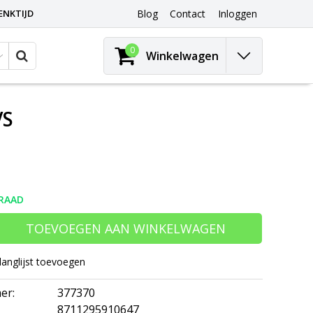
ENKTIJD
Blog
Contact
Inloggen
0
Winkelwagen
VS
RAAD
TOEVOEGEN AAN WINKELWAGEN
langlijst toevoegen
er:
377370
8711295910647