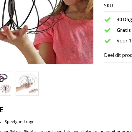
SKU:
30 Da
Gratis
Voor 1
Deel dit pro
E
 - Speelgoed rage
eer (Magic Ring) is zo verslavend als een slinky, maar voegt er nog 