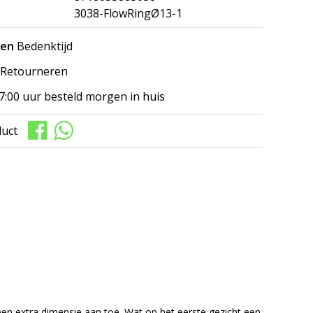
3038-FlowRingØ13-1
gen
Bedenktijd
Retourneren
7:00 uur besteld morgen in huis
duct
een extra dimensie aan toe. Wat op het eerste gezicht een