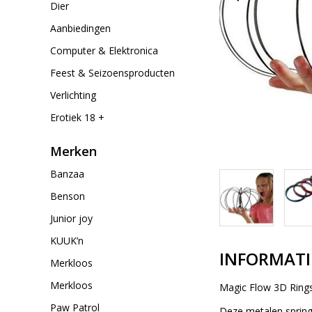
Dier
Aanbiedingen
Computer & Elektronica
Feest & Seizoensproducten
Verlichting
Erotiek 18 +
Merken
Banzaa
Benson
Junior joy
KUUK’n
INFORMATI
Merkloos
Merkloos
Magic Flow 3D Rings
Paw Patrol
Deze metalen springv