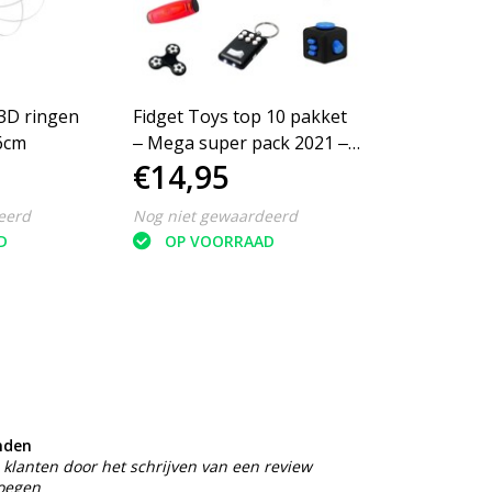
Fidget Toys top 10 pakket
 6cm
‒ Mega super pack 2021 ‒
€14,95
Anti Stress
eerd
Nog niet gewaardeerd
D
OP VOORRAAD
nden
klanten door het schrijven van een review
voegen