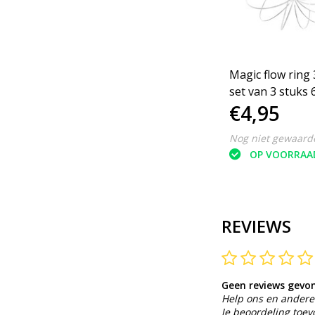
Magic flow ring 3D ringen
set van 3 stuks
€4,95
Nog niet gewaard
OP VOORRAA
REVIEWS
Geen reviews gevo
Help ons en andere 
Je beoordeling toe