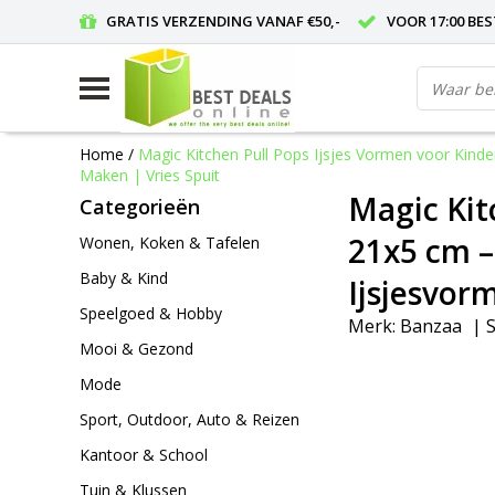
GRATIS VERZENDING VANAF €50,-
VOOR 17:00 BE
Home
/
Magic Kitchen Pull Pops Ijsjes Vormen voor Kinder
Maken | Vries Spuit
Magic Kit
Categorieën
21x5 cm – 
Wonen, Koken & Tafelen
Baby & Kind
Ijsjesvorm
Speelgoed & Hobby
Merk:
Banzaa
|
S
Mooi & Gezond
Mode
Sport, Outdoor, Auto & Reizen
Kantoor & School
Tuin & Klussen