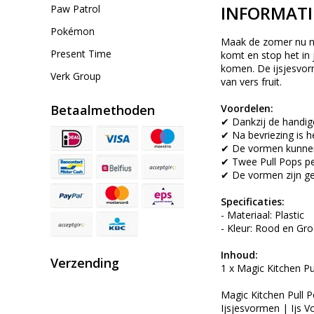
INFORMATI
Paw Patrol
Pokémon
Maak de zomer nu nog
Present Time
komt en stop het in 
komen. De ijsjesvorm
Verk Group
van vers fruit.
Betaalmethoden
Voordelen:
✔ Dankzij de handige
✔ Na bevriezing is h
✔ De vormen kunnen
✔ Twee Pull Pops pe
✔ De vormen zijn g
Specificaties:
- Materiaal: Plastic
- Kleur: Rood en Gr
Inhoud:
Verzending
1 x Magic Kitchen Pul
Magic Kitchen Pull P
Ijsjesvormen | Ijs V