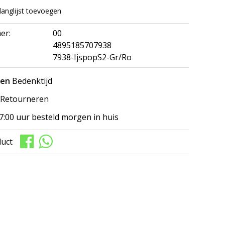
langlijst toevoegen
er:
00
4895185707938
7938-IjspopS2-Gr/Ro
gen
Bedenktijd
Retourneren
7:00 uur besteld morgen in huis
duct