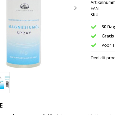
Artikelnumm
EAN:
SKU:
30 Da
Gratis
Voor 1
Deel dit pro
E