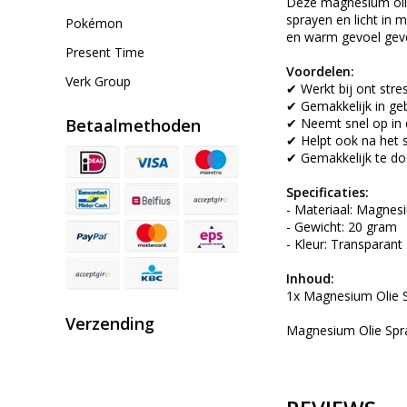
Deze magnesium olie
sprayen en licht in m
Pokémon
en warm gevoel geve
Present Time
Voordelen:
Verk Group
✔ Werkt bij ont str
✔ Gemakkelijk in ge
Betaalmethoden
✔ Neemt snel op in 
✔ Helpt ook na het s
✔ Gemakkelijk te do
Specificaties:
- Materiaal: Magnes
- Gewicht: 20 gram
- Kleur: Transparant
Inhoud:
1x Magnesium Olie 
Verzending
Magnesium Olie Spra