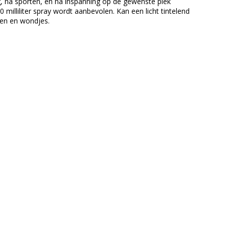
, na sporten, en na inspanning op de gewenste plek
 milliliter spray wordt aanbevolen. Kan een licht tintelend
en en wondjes.