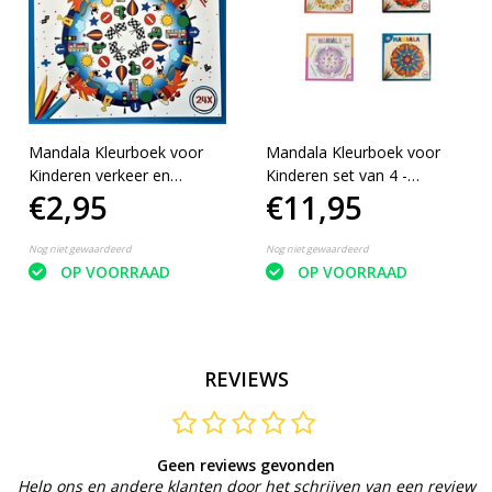
Mandala Kleurboek voor
Mandala Kleurboek voor
Kinderen verkeer en
Kinderen set van 4 -
€2,95
€11,95
vervoer - geschikt voor
geschikt voor kleurpotloden
kleurpotloden en
en kleurstiften
kleurstiften
Nog niet gewaardeerd
Nog niet gewaardeerd
OP VOORRAAD
OP VOORRAAD
REVIEWS
Geen reviews gevonden
Help ons en andere klanten door het schrijven van een review