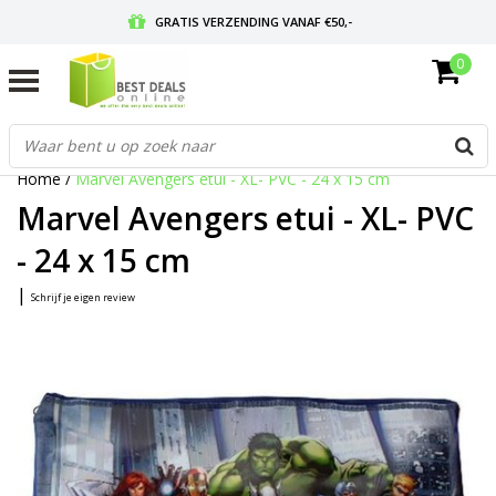
GRATIS VERZENDING VANAF €50,-
0
VOOR 17:00 BESTELD, MORGEN IN HUIS
GRATIS RETOURNEREN EN 30 DAGEN BEDENKTIJD
Home
/
Marvel Avengers etui - XL- PVC - 24 x 15 cm
Marvel Avengers etui - XL- PVC
- 24 x 15 cm
|
Schrijf je eigen review