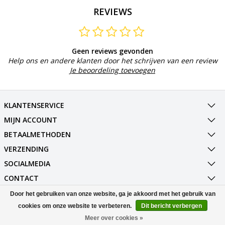
REVIEWS
Geen reviews gevonden
Help ons en andere klanten door het schrijven van een review
Je beoordeling toevoegen
KLANTENSERVICE
MIJN ACCOUNT
BETAALMETHODEN
VERZENDING
SOCIALMEDIA
CONTACT
Door het gebruiken van onze website, ga je akkoord met het gebruik van
© Copyright 2026 Best Deals Online BV Powered by
Lightspeed
cookies om onze website te verbeteren.
Dit bericht verbergen
All rights reserved by
InStijl Media
Meer over cookies »