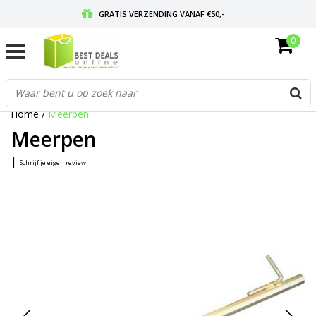
GRATIS VERZENDING VANAF €50,-
0
VOOR 17:00 BESTELD, MORGEN IN HUIS
GRATIS RETOURNEREN EN 30 DAGEN BEDENKTIJD
Home
/
Meerpen
Meerpen
|
Schrijf je eigen review