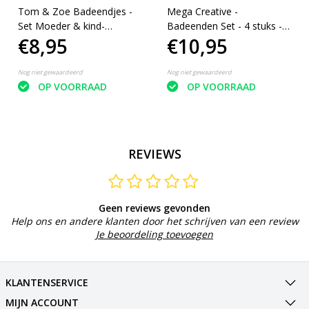
Tom & Zoe Badeendjes -
Mega Creative -
Set Moeder & kind-
Badeenden Set - 4 stuks -
€8,95
€10,95
Badkameraccessoireset -
Bad plezier
Drijvende Eendjes voor bad
Nog niet gewaardeerd
Nog niet gewaardeerd
OP VOORRAAD
OP VOORRAAD
REVIEWS
Geen reviews gevonden
Help ons en andere klanten door het schrijven van een review
Je beoordeling toevoegen
KLANTENSERVICE
MIJN ACCOUNT