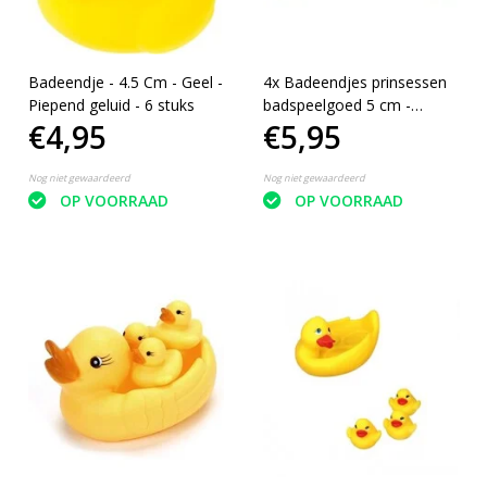
Badeendje - 4.5 Cm - Geel -
4x Badeendjes prinsessen
Piepend geluid - 6 stuks
badspeelgoed 5 cm -
€4,95
€5,95
Speelgoed - Badspeeltjes -
Badeendjes
Nog niet gewaardeerd
Nog niet gewaardeerd
OP VOORRAAD
OP VOORRAAD