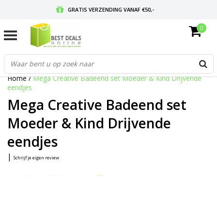
GRATIS VERZENDING VANAF €50,-
0
VOOR 17:00 BESTELD, MORGEN IN HUIS
GRATIS RETOURNEREN EN 30 DAGEN BEDENKTIJD
Home
/
Mega Creative Badeend set Moeder & Kind Drijvende
eendjes
Mega Creative Badeend set
Moeder & Kind Drijvende
eendjes
|
Schrijf je eigen review