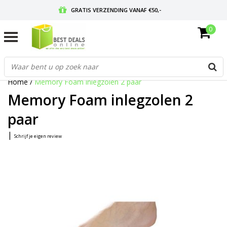
GRATIS VERZENDING VANAF €50,-
0
VOOR 17:00 BESTELD, MORGEN IN HUIS
GRATIS RETOURNEREN EN 30 DAGEN BEDENKTIJD
Home
/
Memory Foam inlegzolen 2 paar
Memory Foam inlegzolen 2
paar
|
Schrijf je eigen review