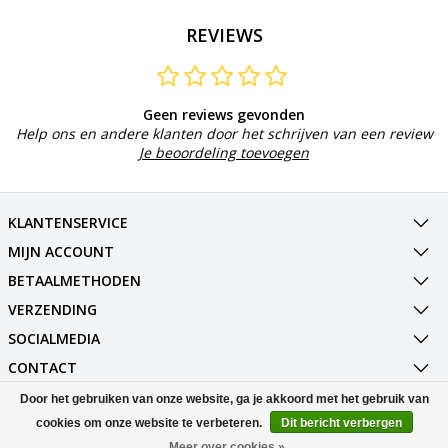
REVIEWS
Geen reviews gevonden
Help ons en andere klanten door het schrijven van een review
Je beoordeling toevoegen
KLANTENSERVICE
MIJN ACCOUNT
BETAALMETHODEN
VERZENDING
SOCIALMEDIA
CONTACT
Door het gebruiken van onze website, ga je akkoord met het gebruik van
© Copyright 2026 Best Deals Online BV Powered by
Lightspeed
cookies om onze website te verbeteren.
Dit bericht verbergen
All rights reserved by
InStijl Media
Meer over cookies »