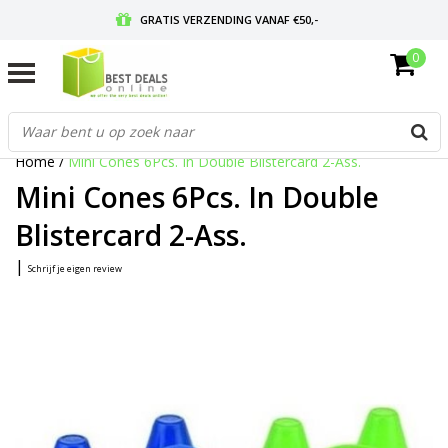
GRATIS VERZENDING VANAF €50,-
0
VOOR 17:00 BESTELD, MORGEN IN HUIS
GRATIS RETOURNEREN EN 30 DAGEN BEDENKTIJD
Home
/
Mini Cones 6Pcs. In Double Blistercard 2-Ass.
Mini Cones 6Pcs. In Double
Blistercard 2-Ass.
|
Schrijf je eigen review