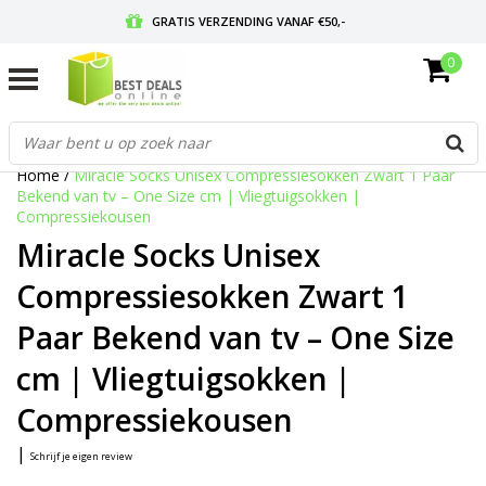
GRATIS VERZENDING VANAF €50,-
0
VOOR 17:00 BESTELD, MORGEN IN HUIS
GRATIS RETOURNEREN EN 30 DAGEN BEDENKTIJD
Home
/
Miracle Socks Unisex Compressiesokken Zwart 1 Paar
Bekend van tv – One Size cm | Vliegtuigsokken |
Compressiekousen
Miracle Socks Unisex
Compressiesokken Zwart 1
Paar Bekend van tv – One Size
cm | Vliegtuigsokken |
Compressiekousen
|
Schrijf je eigen review