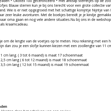
den * Ökotex 100 gecertificeerd * met antislip sterretjes op de zool
ofjes Blauw sterren kun je bij ons terecht voor een grote collectie van 
and. Wie is er niet opgegroeid met het schattige konijntje Nijntje va
ar zeer leuke avonturen. Met de boekjes bereidt je je kindje gemakkel
 naar oma gaan en nog vele andere situaties.Nu bij ons in de webshop:
 als kraamcadeau.
je om de lengte van de voetjes op te meten. Hou rekening met een hal
ijn dan zou je een slofje kunnen kiezen met een zoollengte van 11 c
11 cm lang. ( 3 tot 6 maand) is maat 17 schoenmaat
12,5 cm lang ( 6 tot 12 maand) is maat 18 schoenmaat
13,5 cm lang ( 12 tot 15 maand) is maat 19 schoenmaat
nden