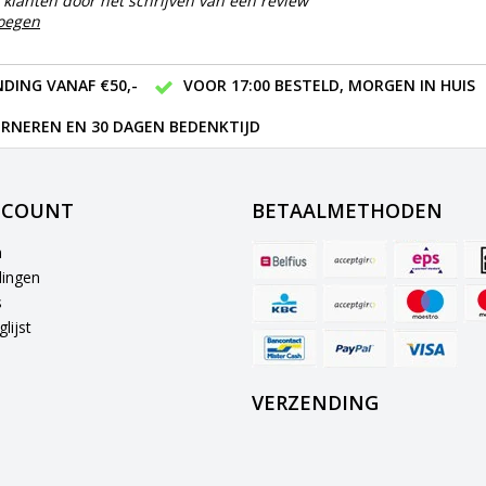
klanten door het schrijven van een review
voegen
DING VANAF €50,-
VOOR 17:00 BESTELD, MORGEN IN HUIS
RNEREN EN 30 DAGEN BEDENKTIJD
CCOUNT
BETAALMETHODEN
n
lingen
s
lijst
VERZENDING