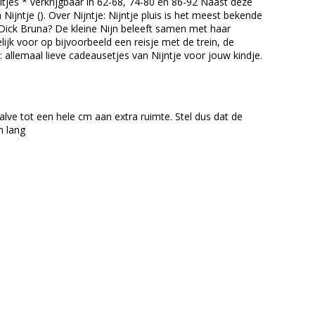
tjes * verkrijgbaar in 62-68, 74-80 en 86-92 Naast deze
Nijntje (). Over Nijntje: Nijntje pluis is het meest bekende
n Dick Bruna? De kleine Nijn beleeft samen met haar
ijk voor op bijvoorbeeld een reisje met de trein, de
 allemaal lieve cadeausetjes van Nijntje voor jouw kindje.
ve tot een hele cm aan extra ruimte. Stel dus dat de
m lang