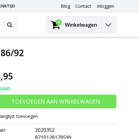
ENKTIJD
Blog
Contact
Inloggen
0
Winkelwagen
 86/92
,95
RAAD
TOEVOEGEN AAN WINKELWAGEN
langlijst toevoegen
er:
2020352
8719128179599