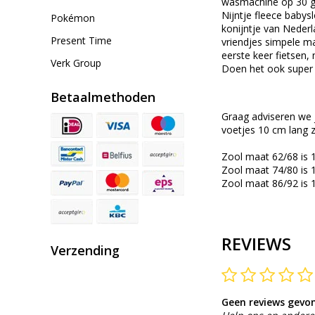
wasmachine op 30 gra
Nijntje fleece babysl
Pokémon
konijntje van Nederl
Present Time
vriendjes simpele ma
eerste keer fietsen,
Verk Group
Doen het ook super
Betaalmethoden
Graag adviseren we 
voetjes 10 cm lang z
Zool maat 62/68 is 
Zool maat 74/80 is 
Zool maat 86/92 is 
REVIEWS
Verzending
Geen reviews gevo