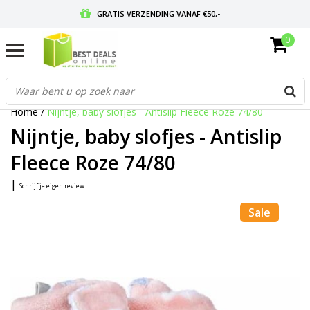
GRATIS VERZENDING VANAF €50,-
0
VOOR 17:00 BESTELD, MORGEN IN HUIS
GRATIS RETOURNEREN EN 30 DAGEN BEDENKTIJD
Home
/
Nijntje, baby slofjes - Antislip Fleece Roze 74/80
Nijntje, baby slofjes - Antislip
Fleece Roze 74/80
|
Schrijf je eigen review
Sale