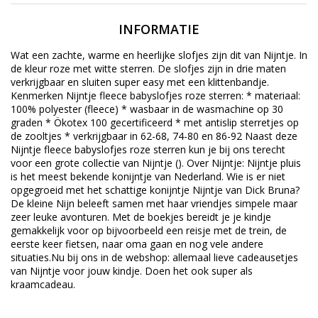
INFORMATIE
Wat een zachte, warme en heerlijke slofjes zijn dit van Nijntje. In
de kleur roze met witte sterren. De slofjes zijn in drie maten
verkrijgbaar en sluiten super easy met een klittenbandje.
Kenmerken Nijntje fleece babyslofjes roze sterren: * materiaal:
100% polyester (fleece) * wasbaar in de wasmachine op 30
graden * Ökotex 100 gecertificeerd * met antislip sterretjes op
de zooltjes * verkrijgbaar in 62-68, 74-80 en 86-92 Naast deze
Nijntje fleece babyslofjes roze sterren kun je bij ons terecht
voor een grote collectie van Nijntje (). Over Nijntje: Nijntje pluis
is het meest bekende konijntje van Nederland. Wie is er niet
opgegroeid met het schattige konijntje Nijntje van Dick Bruna?
De kleine Nijn beleeft samen met haar vriendjes simpele maar
zeer leuke avonturen. Met de boekjes bereidt je je kindje
gemakkelijk voor op bijvoorbeeld een reisje met de trein, de
eerste keer fietsen, naar oma gaan en nog vele andere
situaties.Nu bij ons in de webshop: allemaal lieve cadeausetjes
van Nijntje voor jouw kindje. Doen het ook super als
kraamcadeau.