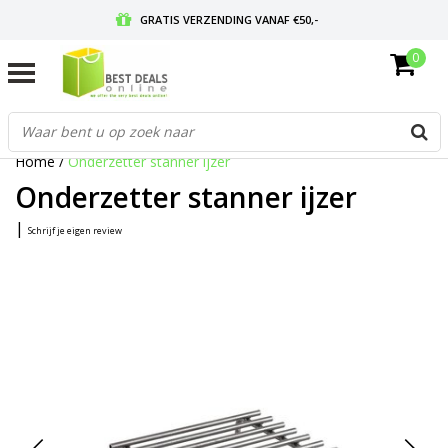
GRATIS VERZENDING VANAF €50,-
0
VOOR 17:00 BESTELD, MORGEN IN HUIS
GRATIS RETOURNEREN EN 30 DAGEN BEDENKTIJD
Home
/
Onderzetter stanner ijzer
Onderzetter stanner ijzer
|
Schrijf je eigen review