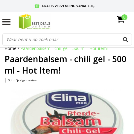
GRATIS VERZENDING VANAF €50,-
0
VOOR 17:00 BESTELD, MORGEN IN HUIS
GRATIS RETOURNEREN EN 30 DAGEN BEDENKTIJD
Home
/
Paardenbalsem - chili gel - 500 ml - Hot Item!
Paardenbalsem - chili gel - 500
ml - Hot Item!
|
Schrijf je eigen review