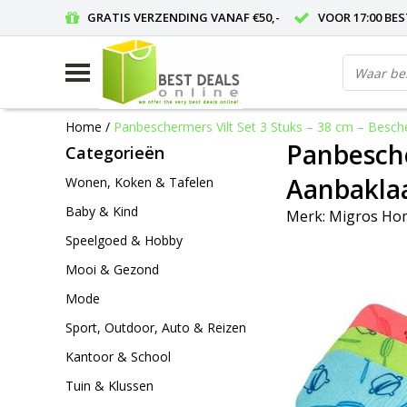
GRATIS VERZENDING VANAF €50,-
VOOR 17:00 BE
Home
/
Panbeschermers Vilt Set 3 Stuks – 38 cm – Besc
Panbesche
Categorieën
Aanbaklaa
Wonen, Koken & Tafelen
Baby & Kind
Merk:
Migros Ho
Speelgoed & Hobby
Mooi & Gezond
Mode
Sport, Outdoor, Auto & Reizen
Kantoor & School
Tuin & Klussen