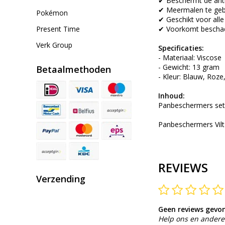
✔ Beschermt de anti
✔ Meermalen te geb
Pokémon
✔ Geschikt voor all
Present Time
✔ Voorkomt beschad
Verk Group
Specificaties:
- Materiaal: Viscose
- Gewicht: 13 gram
Betaalmethoden
- Kleur: Blauw, Roze
Inhoud:
Panbeschermers set
Panbeschermers Vilt
REVIEWS
Verzending
Geen reviews gevo
Help ons en andere 