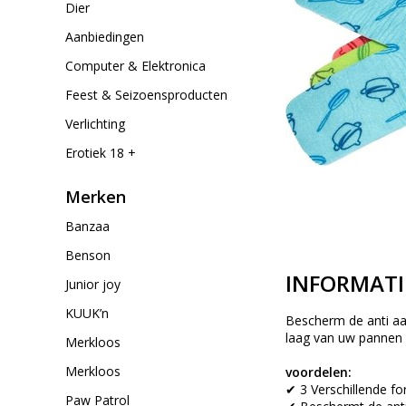
Dier
Aanbiedingen
Computer & Elektronica
Feest & Seizoensproducten
Verlichting
Erotiek 18 +
Merken
Banzaa
Benson
INFORMATI
Junior joy
KUUK’n
Bescherm de anti a
laag van uw pannen 
Merkloos
Merkloos
voordelen:
✔ 3 Verschillende f
Paw Patrol