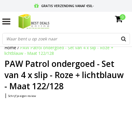
GRATIS VERZENDING VANAF €50,-
0
VOOR 17:00 BESTELD, MORGEN IN HUIS
GRATIS RETOURNEREN EN 30 DAGEN BEDENKTIJD
Home
/
PAW Patrol ondergoed - Set van 4 x slip - Roze +
lichtblauw - Maat 122/128
PAW Patrol ondergoed - Set
van 4 x slip - Roze + lichtblauw
- Maat 122/128
|
Schrijf je eigen review