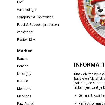
Dier
Aanbiedingen
Computer & Elektronica
Feest & Seizoensproducten
Verlichting
Erotiek 18 +
Merken
Banzaa
INFORMATI
Benson
Junior joy
Maak elk feestje ext
Rubble en Marshal, e
KUUK’n
traktatie, deze bord
lekkernijen. Laat je 
Merkloos
Gemaakt voor fan
Merkloos
Perfect formaat v
Paw Patrol