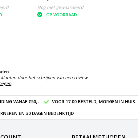
eerd
Nog niet gewaardeerd
D
OP VOORRAAD
nden
klanten door het schrijven van een review
voegen
DING VANAF €50,-
VOOR 17:00 BESTELD, MORGEN IN HUIS
RNEREN EN 30 DAGEN BEDENKTIJD
CCOUNT
BETAALMETHODEN