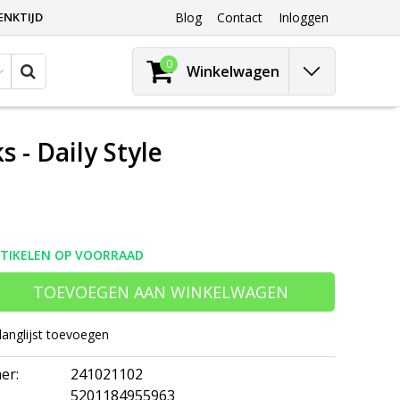
ENKTIJD
Blog
Contact
Inloggen
0
Winkelwagen
 - Daily Style
RTIKELEN OP VOORRAAD
TOEVOEGEN AAN WINKELWAGEN
langlijst toevoegen
er:
241021102
5201184955963