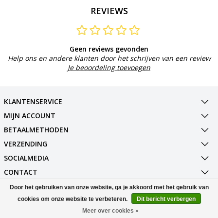
REVIEWS
Geen reviews gevonden
Help ons en andere klanten door het schrijven van een review
Je beoordeling toevoegen
KLANTENSERVICE
MIJN ACCOUNT
BETAALMETHODEN
VERZENDING
SOCIALMEDIA
CONTACT
Door het gebruiken van onze website, ga je akkoord met het gebruik van
© Copyright 2026 Best Deals Online BV Powered by
Lightspeed
cookies om onze website te verbeteren.
Dit bericht verbergen
All rights reserved by
InStijl Media
Meer over cookies »