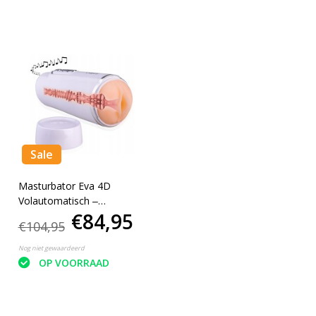
Sale
Masturbator Eva 4D
Volautomatisch ‒
€84,95
intelligentie mode ‒ Geluid,
€104,95
zuigende en vibrerende
mode
Nog niet gewaardeerd
OP VOORRAAD