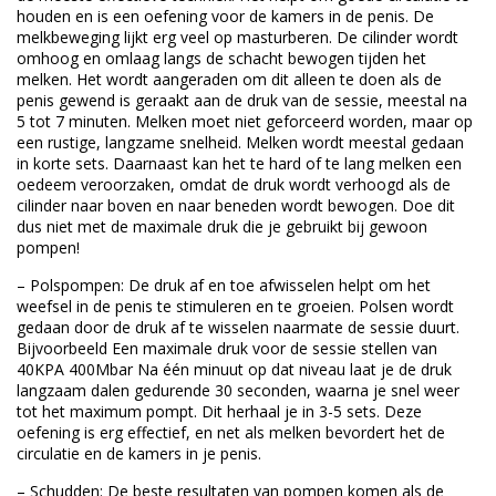
houden en is een oefening voor de kamers in de penis. De
melkbeweging lijkt erg veel op masturberen. De cilinder wordt
omhoog en omlaag langs de schacht bewogen tijden het
melken. Het wordt aangeraden om dit alleen te doen als de
penis gewend is geraakt aan de druk van de sessie, meestal na
5 tot 7 minuten. Melken moet niet geforceerd worden, maar op
een rustige, langzame snelheid. Melken wordt meestal gedaan
in korte sets. Daarnaast kan het te hard of te lang melken een
oedeem veroorzaken, omdat de druk wordt verhoogd als de
cilinder naar boven en naar beneden wordt bewogen. Doe dit
dus niet met de maximale druk die je gebruikt bij gewoon
pompen!
– Polspompen: De druk af en toe afwisselen helpt om het
weefsel in de penis te stimuleren en te groeien. Polsen wordt
gedaan door de druk af te wisselen naarmate de sessie duurt.
Bijvoorbeeld Een maximale druk voor de sessie stellen van
40KPA 400Mbar Na één minuut op dat niveau laat je de druk
langzaam dalen gedurende 30 seconden, waarna je snel weer
tot het maximum pompt. Dit herhaal je in 3-5 sets. Deze
oefening is erg effectief, en net als melken bevordert het de
circulatie en de kamers in je penis.
– Schudden: De beste resultaten van pompen komen als de