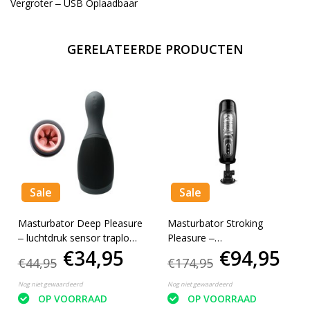
Vergroter ‒ USB Oplaadbaar
GERELATEERDE PRODUCTEN
Sale
Sale
Masturbator Deep Pleasure
Masturbator Stroking
‒ luchtdruk sensor traploos
Pleasure ‒
€34,95
€94,95
trilsnelheid ‒ 12 tril variaties
Volautomatische Blowjob ‒
€44,95
€174,95
‒ geheugenfunctie
10 variaties & Sexy Voice
Nog niet gewaardeerd
Nog niet gewaardeerd
OP VOORRAAD
OP VOORRAAD