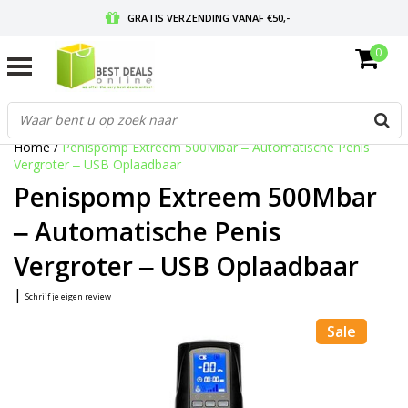
GRATIS VERZENDING VANAF €50,-
0
VOOR 17:00 BESTELD, MORGEN IN HUIS
GRATIS RETOURNEREN EN 30 DAGEN BEDENKTIJD
Home
/
Penispomp Extreem 500Mbar ‒ Automatische Penis
Vergroter ‒ USB Oplaadbaar
Penispomp Extreem 500Mbar
‒ Automatische Penis
Vergroter ‒ USB Oplaadbaar
|
Schrijf je eigen review
Sale