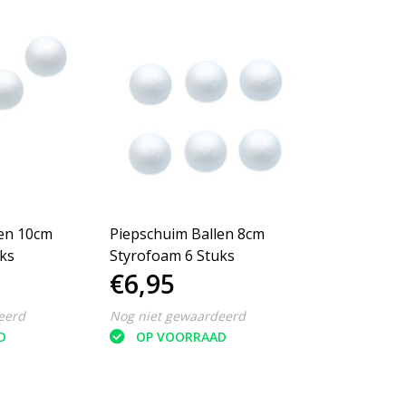
len 10cm
Piepschuim Ballen 8cm
ks
Styrofoam 6 Stuks
€6,95
eerd
Nog niet gewaardeerd
D
OP VOORRAAD