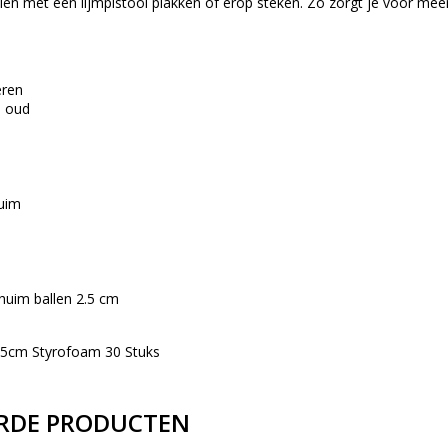
en met een lijmpistool plakken of erop steken. Zo zorgt je voor meer 
eren
n oud
huim
huim ballen 2.5 cm
.5cm Styrofoam 30 Stuks
RDE PRODUCTEN