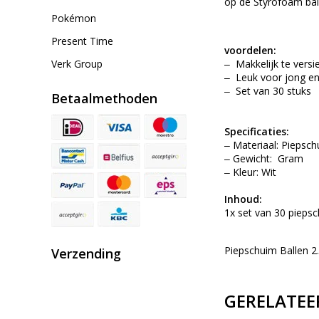
op de Styrofoam ball
Pokémon
Present Time
voordelen:
Verk Group
‒ Makkelijk te versi
‒ Leuk voor jong e
‒ Set van 30 stuks
Betaalmethoden
Specificaties:
‒ Materiaal: Piepsc
‒ Gewicht: Gram
‒ Kleur: Wit
Inhoud:
1x set van 30 piepsc
Piepschuim Ballen 2
Verzending
GERELATEE