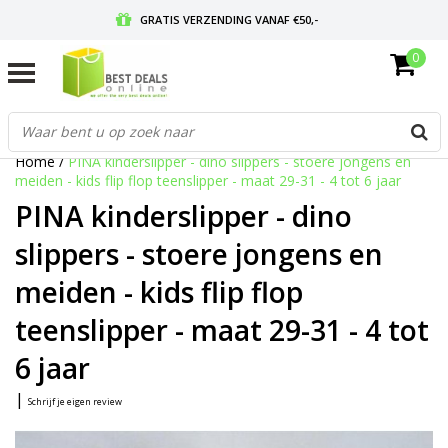
GRATIS VERZENDING VANAF €50,-
0
VOOR 17:00 BESTELD, MORGEN IN HUIS
GRATIS RETOURNEREN EN 30 DAGEN BEDENKTIJD
Home
/
PINA kinderslipper - dino slippers - stoere jongens en
meiden - kids flip flop teenslipper - maat 29-31 - 4 tot 6 jaar
PINA kinderslipper - dino
slippers - stoere jongens en
meiden - kids flip flop
teenslipper - maat 29-31 - 4 tot
6 jaar
|
Schrijf je eigen review