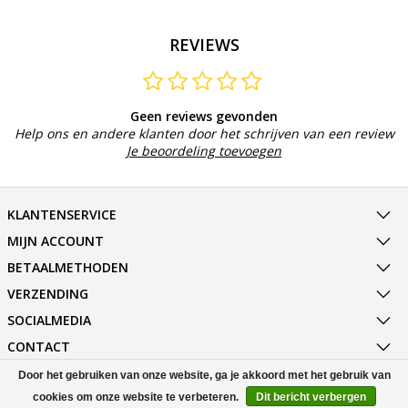
REVIEWS
Geen reviews gevonden
Help ons en andere klanten door het schrijven van een review
Je beoordeling toevoegen
KLANTENSERVICE
MIJN ACCOUNT
BETAALMETHODEN
VERZENDING
SOCIALMEDIA
CONTACT
Door het gebruiken van onze website, ga je akkoord met het gebruik van
© Copyright 2026 Best Deals Online BV Powered by
Lightspeed
cookies om onze website te verbeteren.
Dit bericht verbergen