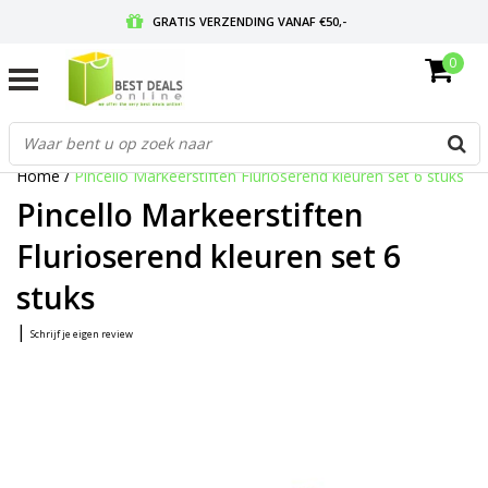
GRATIS VERZENDING VANAF €50,-
0
VOOR 17:00 BESTELD, MORGEN IN HUIS
GRATIS RETOURNEREN EN 30 DAGEN BEDENKTIJD
Home
/
Pincello Markeerstiften Flurioserend kleuren set 6 stuks
Pincello Markeerstiften
Flurioserend kleuren set 6
stuks
|
Schrijf je eigen review