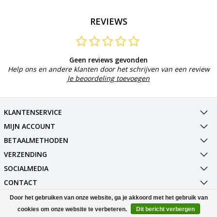
REVIEWS
Geen reviews gevonden
Help ons en andere klanten door het schrijven van een review
Je beoordeling toevoegen
KLANTENSERVICE
MIJN ACCOUNT
BETAALMETHODEN
VERZENDING
SOCIALMEDIA
CONTACT
Door het gebruiken van onze website, ga je akkoord met het gebruik van
© Copyright 2026 Best Deals Online BV Powered by
Lightspeed
cookies om onze website te verbeteren.
Dit bericht verbergen