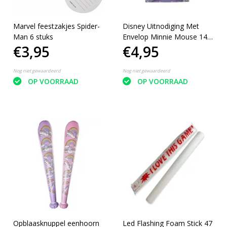
Marvel feestzakjes Spider-
Disney Uitnodiging Met
Man 6 stuks
Envelop Minnie Mouse 14,5
€3,95
€4,95
Cm 5 Stuks
Nog niet gewaardeerd
Nog niet gewaardeerd
OP VOORRAAD
OP VOORRAAD
Opblaasknuppel eenhoorn
Led Flashing Foam Stick 47