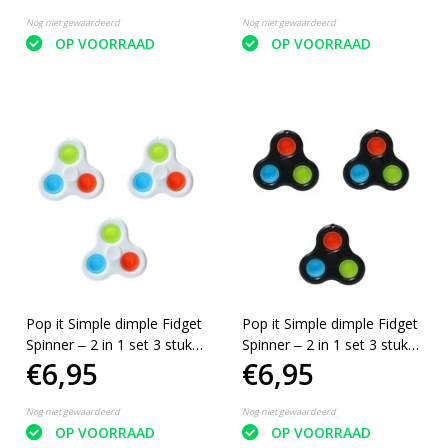
Nog niet gewaardeerd
Nog niet gewaardeerd
OP VOORRAAD
OP VOORRAAD
Pop it Simple dimple Fidget
Pop it Simple dimple Fidget
Spinner ‒ 2 in 1 set 3 stuks
Spinner ‒ 2 in 1 set 3 stuks
€6,95
€6,95
‒ Rage 2021 Wit
‒ Rage 2021 Zwart
Nog niet gewaardeerd
Nog niet gewaardeerd
OP VOORRAAD
OP VOORRAAD