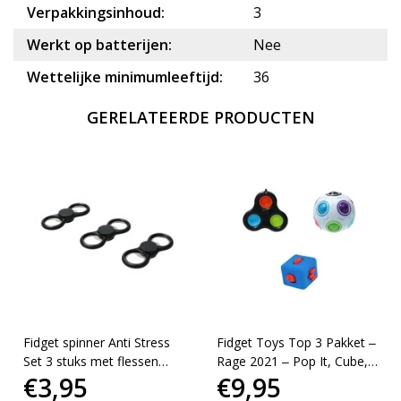
Verpakkingsinhoud:
3
Werkt op batterijen:
Nee
Wettelijke minimumleeftijd:
36
GERELATEERDE PRODUCTEN
Fidget spinner Anti Stress
Fidget Toys Top 3 Pakket ‒
Set 3 stuks met flessen
Rage 2021 ‒ Pop It, Cube,
€3,95
€9,95
opener zwart
Puzzel