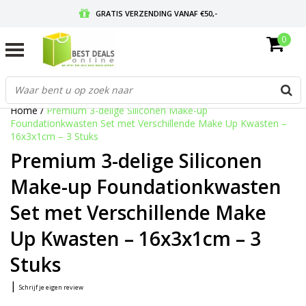
GRATIS VERZENDING VANAF €50,-
0
VOOR 17:00 BESTELD, MORGEN IN HUIS
GRATIS RETOURNEREN EN 30 DAGEN BEDENKTIJD
Home
/
Premium 3-delige Siliconen Make-up
Foundationkwasten Set met Verschillende Make Up Kwasten –
16x3x1cm – 3 Stuks
Premium 3-delige Siliconen
Make-up Foundationkwasten
Set met Verschillende Make
Up Kwasten – 16x3x1cm – 3
Stuks
|
Schrijf je eigen review