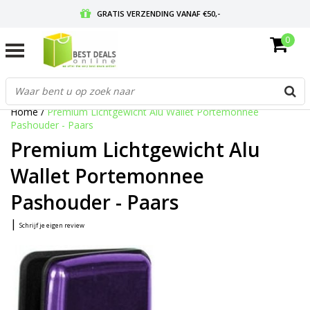
GRATIS VERZENDING VANAF €50,-
0
VOOR 17:00 BESTELD, MORGEN IN HUIS
GRATIS RETOURNEREN EN 30 DAGEN BEDENKTIJD
Home
/
Premium Lichtgewicht Alu Wallet Portemonnee
Pashouder - Paars
Premium Lichtgewicht Alu
Wallet Portemonnee
Pashouder - Paars
|
Schrijf je eigen review