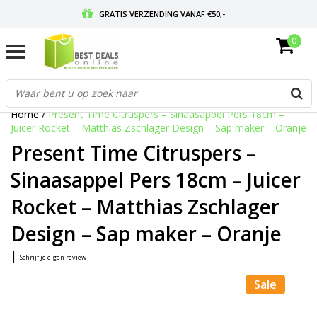
GRATIS VERZENDING VANAF €50,-
0
VOOR 17:00 BESTELD, MORGEN IN HUIS
GRATIS RETOURNEREN EN 30 DAGEN BEDENKTIJD
Home
/
Present Time Citruspers – Sinaasappel Pers 18cm –
Juicer Rocket – Matthias Zschlager Design – Sap maker – Oranje
Present Time Citruspers –
Sinaasappel Pers 18cm – Juicer
Rocket – Matthias Zschlager
Design – Sap maker – Oranje
|
Schrijf je eigen review
Sale