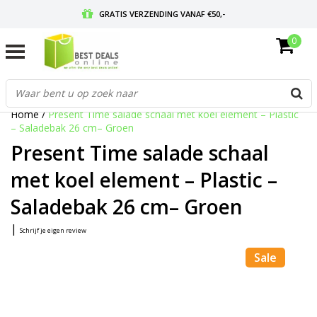
GRATIS VERZENDING VANAF €50,-
0
VOOR 17:00 BESTELD, MORGEN IN HUIS
GRATIS RETOURNEREN EN 30 DAGEN BEDENKTIJD
Home
/
Present Time salade schaal met koel element – Plastic
– Saladebak 26 cm– Groen
Present Time salade schaal
met koel element – Plastic –
Saladebak 26 cm– Groen
|
Schrijf je eigen review
Sale