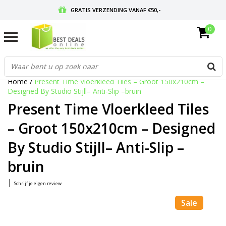
GRATIS VERZENDING VANAF €50,-
0
VOOR 17:00 BESTELD, MORGEN IN HUIS
GRATIS RETOURNEREN EN 30 DAGEN BEDENKTIJD
Home
/
Present Time Vloerkleed Tiles – Groot 150x210cm –
Designed By Studio Stijll– Anti-Slip –bruin
Present Time Vloerkleed Tiles
– Groot 150x210cm – Designed
By Studio Stijll– Anti-Slip –
bruin
|
Schrijf je eigen review
Sale