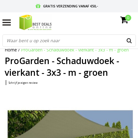
GRATIS VERZENDING VANAF €50,-
0
VOOR 17:00 BESTELD, MORGEN IN HUIS
GRATIS RETOURNEREN EN 30 DAGEN BEDENKTIJD
Home
/
ProGarden - Schaduwdoek - vierkant - 3x3 - m - groen
ProGarden - Schaduwdoek -
vierkant - 3x3 - m - groen
|
Schrijf je eigen review