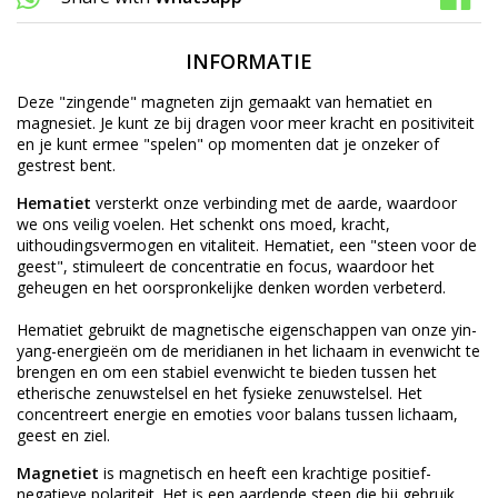
INFORMATIE
Deze "zingende" magneten zijn gemaakt van hematiet en
magnesiet. Je kunt ze bij dragen voor meer kracht en positiviteit
en je kunt ermee "spelen" op momenten dat je onzeker of
gestrest bent.
Hematiet
versterkt onze verbinding met de aarde, waardoor
we ons veilig voelen. Het schenkt ons moed, kracht,
uithoudingsvermogen en vitaliteit. Hematiet, een "steen voor de
geest", stimuleert de concentratie en focus, waardoor het
geheugen en het oorspronkelijke denken worden verbeterd.
Hematiet gebruikt de magnetische eigenschappen van onze yin-
yang-energieën om de meridianen in het lichaam in evenwicht te
brengen en om een ​​stabiel evenwicht te bieden tussen het
etherische zenuwstelsel en het fysieke zenuwstelsel. Het
concentreert energie en emoties voor balans tussen lichaam,
geest en ziel.
Magnetiet
is magnetisch en heeft een krachtige positief-
negatieve polariteit. Het is een aardende steen die bij gebruik