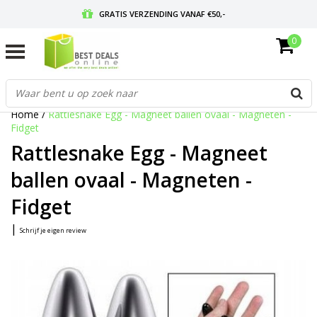
GRATIS VERZENDING VANAF €50,-
0
VOOR 17:00 BESTELD, MORGEN IN HUIS
GRATIS RETOURNEREN EN 30 DAGEN BEDENKTIJD
Home
/
Rattlesnake Egg - Magneet ballen ovaal - Magneten -
Fidget
Rattlesnake Egg - Magneet
ballen ovaal - Magneten -
Fidget
|
Schrijf je eigen review