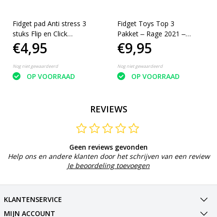
Fidget pad Anti stress 3
Fidget Toys Top 3
stuks Flip en Click
Pakket ‒ Rage 2021 ‒
€4,95
€9,95
Keylight Wit-blauw
Pop It, Cube, Puzzel
Nog niet gewaardeerd
Nog niet gewaardeerd
OP VOORRAAD
OP VOORRAAD
REVIEWS
Geen reviews gevonden
Help ons en andere klanten door het schrijven van een review
Je beoordeling toevoegen
KLANTENSERVICE
MIJN ACCOUNT