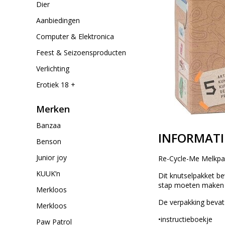
Dier
Aanbiedingen
Computer & Elektronica
Feest & Seizoensproducten
Verlichting
Erotiek 18 +
Merken
Banzaa
INFORMATI
Benson
Junior joy
Re-Cycle-Me Melkpak
KUUK’n
Dit knutselpakket be
stap moeten maken d
Merkloos
De verpakking bevat
Merkloos
•instructieboekje
Paw Patrol