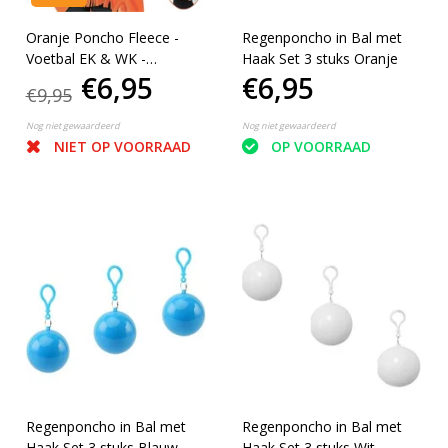
Oranje Poncho Fleece -
Regenponcho in Bal met
Voetbal EK & WK -
Haak Set 3 stuks Oranje
€6,95
€6,95
Koningsdag - One size
€9,95
Nog niet gewaardeerd
Nog niet gewaardeerd
NIET OP VOORRAAD
OP VOORRAAD
Regenponcho in Bal met
Regenponcho in Bal met
Haak Set 3 stuks Blauw
Haak Set 3 stuks Wit