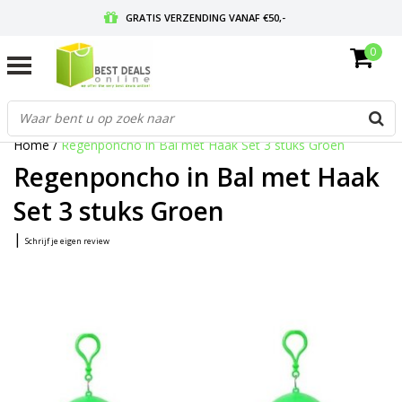
GRATIS VERZENDING VANAF €50,-
0
VOOR 17:00 BESTELD, MORGEN IN HUIS
GRATIS RETOURNEREN EN 30 DAGEN BEDENKTIJD
Home
/
Regenponcho in Bal met Haak Set 3 stuks Groen
Regenponcho in Bal met Haak
Set 3 stuks Groen
|
Schrijf je eigen review