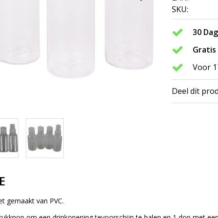
SKU:
30 Da
Gratis
Voor 1
Deel dit pro
E
 set gemaakt van PVC.
ukknop om een drinkopening tevoorschijn te halen en 1 dop met een