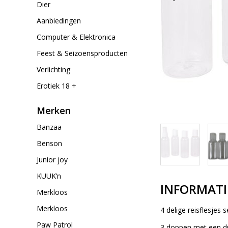
Dier
Aanbiedingen
Computer & Elektronica
Feest & Seizoensproducten
Verlichting
Erotiek 18 +
Merken
Banzaa
Benson
Junior joy
KUUK’n
INFORMATI
Merkloos
Merkloos
4 delige reisflesjes
Paw Patrol
3 doppen met een dr