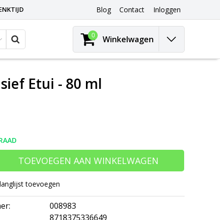
ENKTIJD
Blog
Contact
Inloggen
0
Winkelwagen
sief Etui - 80 ml
RAAD
TOEVOEGEN AAN WINKELWAGEN
langlijst toevoegen
er:
008983
8718375336649