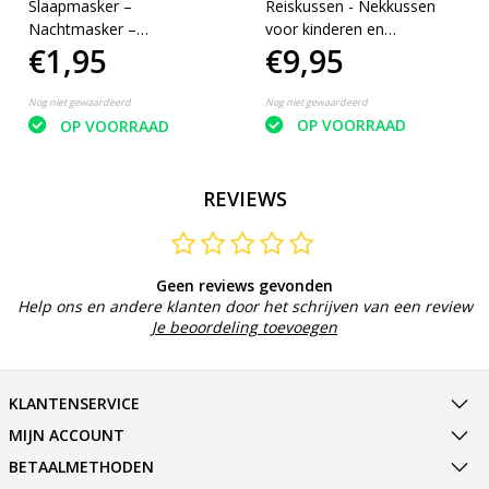
Slaapmasker –
Reiskussen - Nekkussen
Nachtmasker –
voor kinderen en
€1,95
€9,95
Oogmasker Slaap –
volwassenen - Konijn -
Mannen – Vrouwen –
Wit - 33 cm
Bruin – 1 Stuk
Nog niet gewaardeerd
Nog niet gewaardeerd
OP VOORRAAD
OP VOORRAAD
REVIEWS
Geen reviews gevonden
Help ons en andere klanten door het schrijven van een review
Je beoordeling toevoegen
KLANTENSERVICE
MIJN ACCOUNT
BETAALMETHODEN