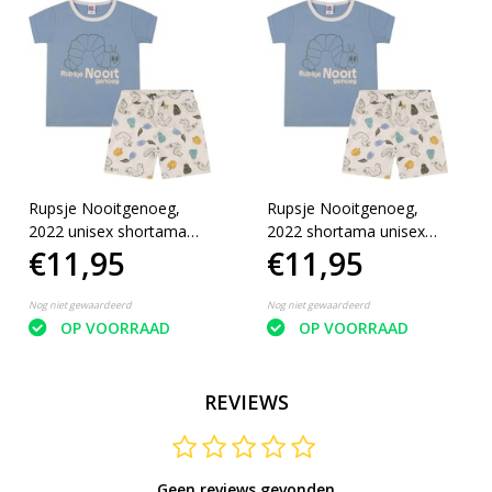
Rupsje Nooitgenoeg,
Rupsje Nooitgenoeg,
2022 unisex shortama
2022 shortama unisex
€11,95
€11,95
blauw, 74/80
blauw, 86/92
Nog niet gewaardeerd
Nog niet gewaardeerd
OP VOORRAAD
OP VOORRAAD
REVIEWS
Geen reviews gevonden