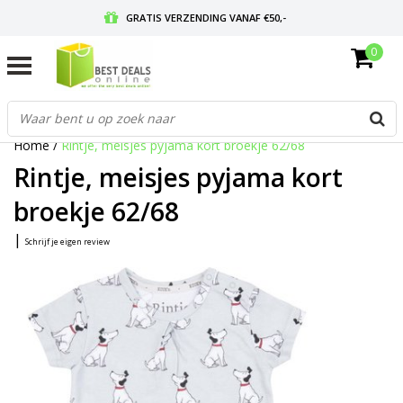
GRATIS VERZENDING VANAF €50,-
0
VOOR 17:00 BESTELD, MORGEN IN HUIS
GRATIS RETOURNEREN EN 30 DAGEN BEDENKTIJD
Home
/
Rintje, meisjes pyjama kort broekje 62/68
Rintje, meisjes pyjama kort
broekje 62/68
|
Schrijf je eigen review