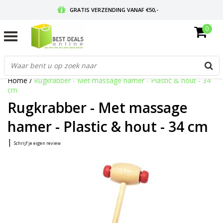
GRATIS VERZENDING VANAF €50,-
0
VOOR 17:00 BESTELD, MORGEN IN HUIS
GRATIS RETOURNEREN EN 30 DAGEN BEDENKTIJD
Home
/
Rugkrabber - Met massage hamer - Plastic & hout - 34
cm
Rugkrabber - Met massage
hamer - Plastic & hout - 34 cm
|
Schrijf je eigen review