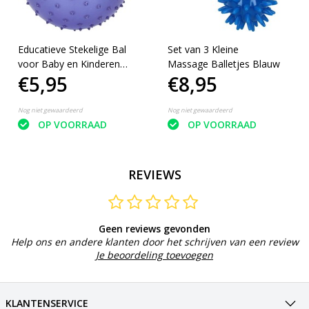
Educatieve Stekelige Bal
Set van 3 Kleine
voor Baby en Kinderen
Massage Balletjes Blauw
€5,95
€8,95
19cm Paars
Nog niet gewaardeerd
Nog niet gewaardeerd
OP VOORRAAD
OP VOORRAAD
REVIEWS
Geen reviews gevonden
Help ons en andere klanten door het schrijven van een review
Je beoordeling toevoegen
KLANTENSERVICE