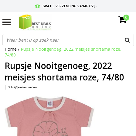
GRATIS VERZENDING VANAF €50,-
0
VOOR 17:00 BESTELD, MORGEN IN HUIS
GRATIS RETOURNEREN EN 30 DAGEN BEDENKTIJD
Home
/
Rupsje Nooitgenoeg, 2022 meisjes shortama roze,
74/80
Rupsje Nooitgenoeg, 2022
meisjes shortama roze, 74/80
|
Schrijf je eigen review