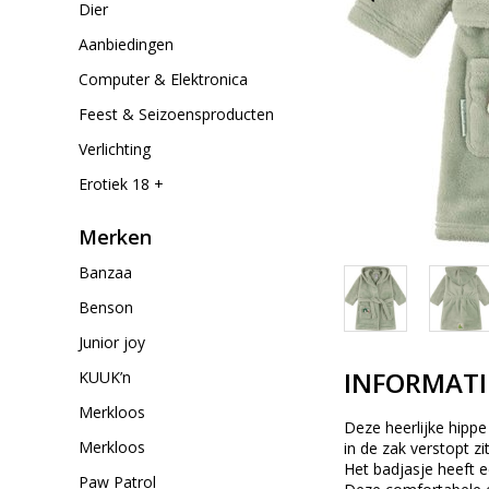
Dier
Aanbiedingen
Computer & Elektronica
Feest & Seizoensproducten
Verlichting
Erotiek 18 +
Merken
Banzaa
Benson
Junior joy
INFORMATI
KUUK’n
Merkloos
Deze heerlijke hipp
Merkloos
in de zak verstopt zit
Het badjasje heeft e
Paw Patrol