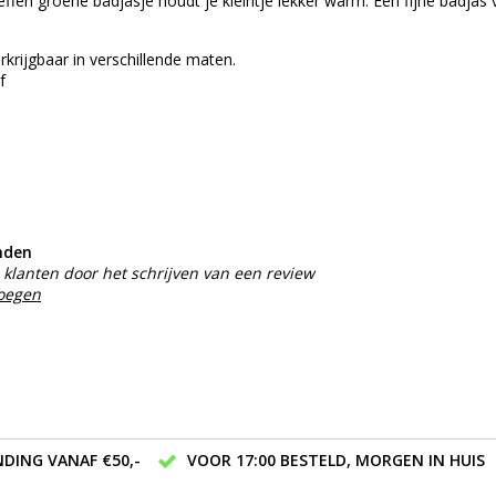
fen groene badjasje houdt je kleintje lekker warm. Een fijne badjas 
rkrijgbaar in verschillende maten.
f
nden
klanten door het schrijven van een review
voegen
DING VANAF €50,-
VOOR 17:00 BESTELD, MORGEN IN HUIS