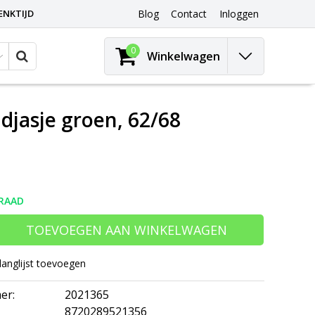
ENKTIJD
Blog
Contact
Inloggen
0
Winkelwagen
djasje groen, 62/68
RAAD
TOEVOEGEN AAN WINKELWAGEN
langlijst toevoegen
er:
2021365
8720289521356