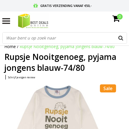
GRATIS VERZENDING VANAF €50,-
0
VOOR 17:00 BESTELD, MORGEN IN HUIS
GRATIS RETOURNEREN EN 30 DAGEN BEDENKTIJD
Home
/
Rupsje Nooitgenoeg, pyjama jongens blauw-74/80
Rupsje Nooitgenoeg, pyjama
jongens blauw-74/80
|
Schrijf je eigen review
Sale